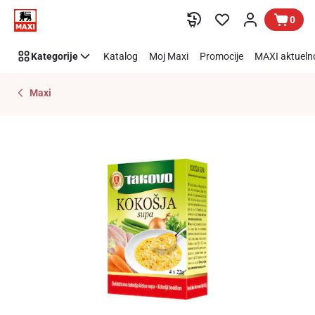
Preskoči link
0
Kategorije
Katalog
Moj Maxi
Promocije
MAXI aktueln
Maxi