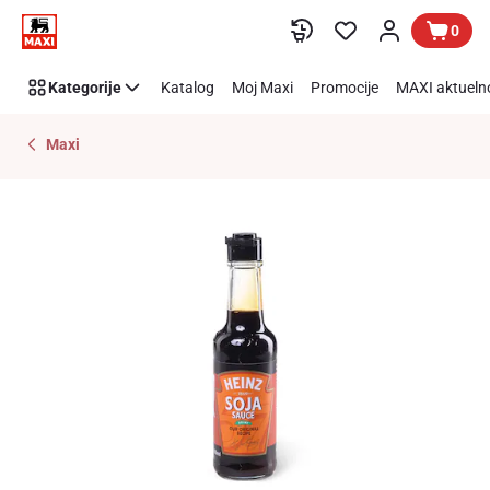
Preskoči link
0
Kategorije
Katalog
Moj Maxi
Promocije
MAXI aktueln
Maxi