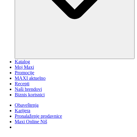
Katalog
Moj Maxi
Promocije
MAXI aktuelno
Recepti
Naši brendovi
Biznis korisnici
Obaveštenja
Karijera
Pronalaženje prodavnice
Maxi Online Niš