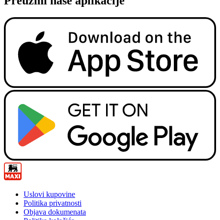
Preuzmi naše aplikacije
Uslovi kupovine
Politika privatnosti
Objava dokumenata