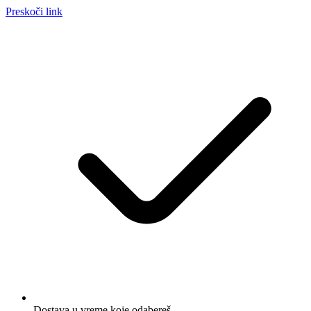
Preskoči link
Dostava u vreme koje odabereš