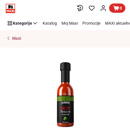
Preskoči link
0
Kategorije
Katalog
Moj Maxi
Promocije
MAXI aktueln
Maxi