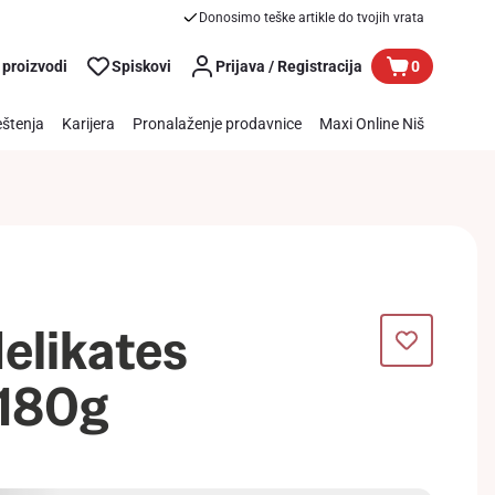
Donosimo teške artikle do tvojih vrata
 proizvodi
Spiskovi
Prijava / Registracija
0
štenja
Karijera
Pronalaženje prodavnice
Maxi Online Niš
elikates
 180g