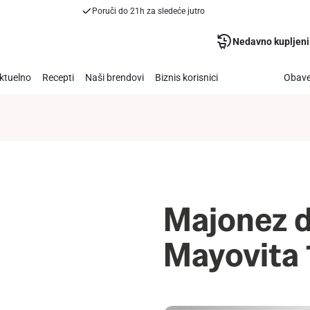
Poruči do 21h za sledeće jutro
Nedavno kupljeni
ktuelno
Recepti
Naši brendovi
Biznis korisnici
Obave
Majonez d
Mayovita