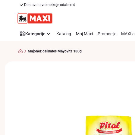
Dostava u vreme koje odabereš
Preskoči link
Kategorije
Katalog
Moj Maxi
Promocije
MAXI a
Majonez delikates Mayovita 180g