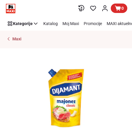
Preskoči link
0
Kategorije
Katalog
Moj Maxi
Promocije
MAXI aktueln
Maxi