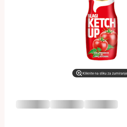
Kliknite na sliku za zumiranj