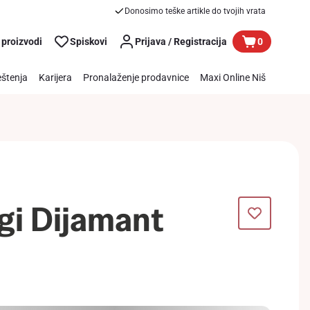
Donosimo teške artikle do tvojih vrata
 proizvodi
Spiskovi
Prijava / Registracija
0
štenja
Karijera
Pronalaženje prodavnice
Maxi Online Niš
gi Dijamant