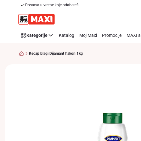
Dostava u vreme koje odabereš
Preskoči link
Kategorije
Katalog
Moj Maxi
Promocije
MAXI a
Kecap blagi Dijamant flakon 1kg