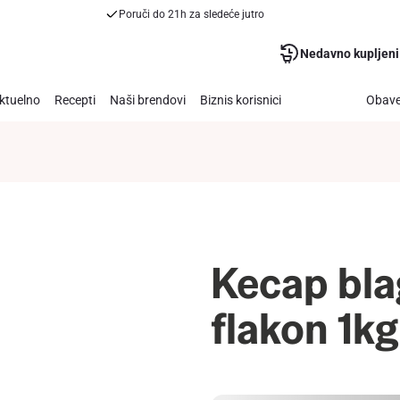
Poruči do 21h za sledeće jutro
Nedavno kupljeni
ktuelno
Recepti
Naši brendovi
Biznis korisnici
Obave
Kecap bla
flakon 1kg