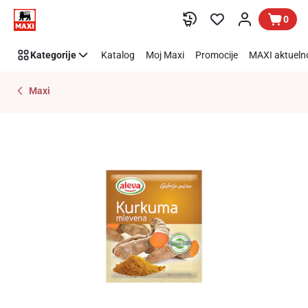
Preskoči link
0
Kategorije
Katalog
Moj Maxi
Promocije
MAXI aktueln
Maxi