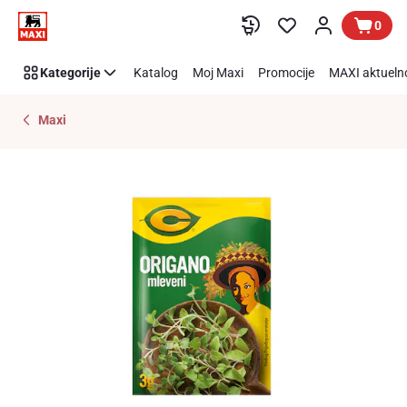
Preskoči link
0
Kategorije
Katalog
Moj Maxi
Promocije
MAXI aktueln
Maxi