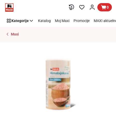
Preskoči link
0
Kategorije
Katalog
Moj Maxi
Promocije
MAXI aktueln
Maxi