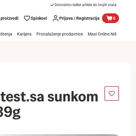
Donosimo teške artikle do tvojih vrata
 proizvodi
Spiskovi
Prijava / Registracija
0
štenja
Karijera
Pronalaženje prodavnice
Maxi Online Niš
.test.sa sunkom
 39g