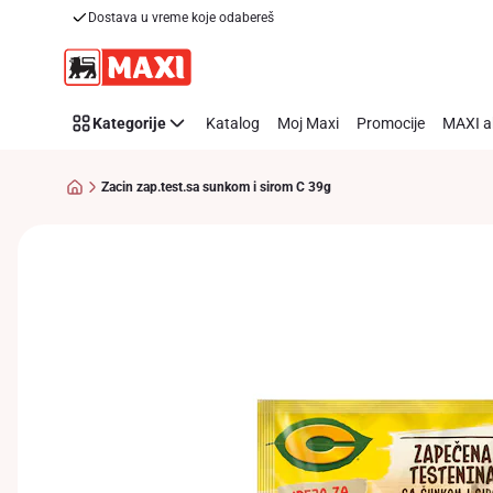
Dostava u vreme koje odabereš
Preskoči link
Kategorije
Katalog
Moj Maxi
Promocije
MAXI a
Zacin zap.test.sa sunkom i sirom C 39g