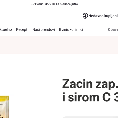
Poruči do 21h za sledeće jutro
Nedavno kupljeni
ktuelno
Recepti
Naši brendovi
Biznis korisnici
Obave
Zacin zap
i sirom C