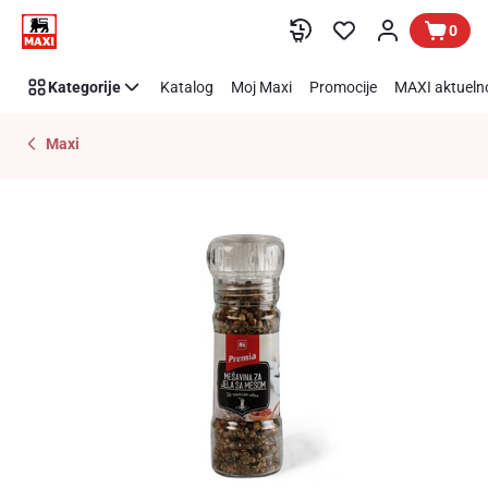
Preskoči link
0
Kategorije
Katalog
Moj Maxi
Promocije
MAXI aktueln
Maxi