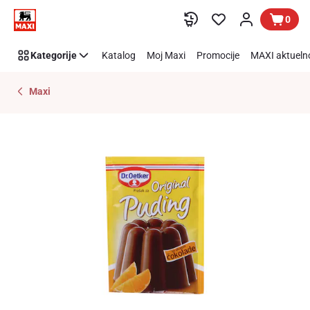
Preskoči link
0
Kategorije
Katalog
Moj Maxi
Promocije
MAXI aktueln
Maxi