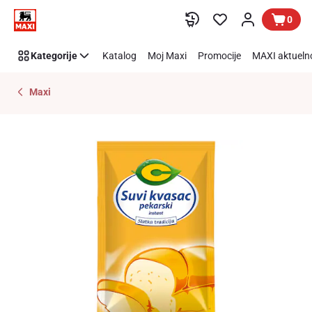
Preskoči link
0
Kategorije
Katalog
Moj Maxi
Promocije
MAXI aktueln
Maxi