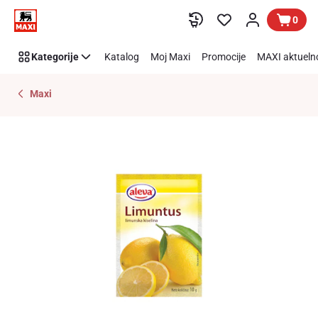
Preskoči link
0
Kategorije
Katalog
Moj Maxi
Promocije
MAXI aktueln
Maxi