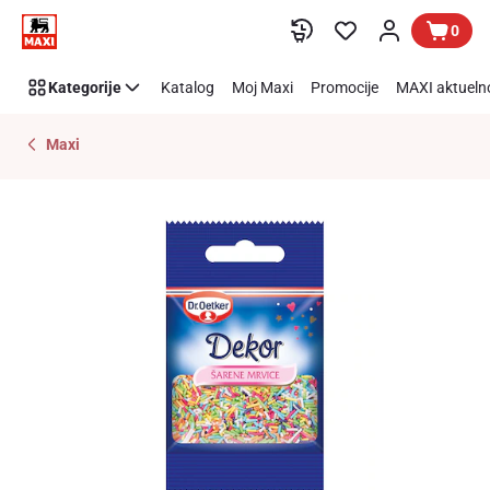
Preskoči link
0
Kategorije
Katalog
Moj Maxi
Promocije
MAXI aktueln
Maxi