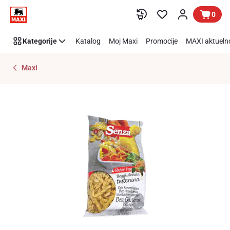
Preskoči link
0
Kategorije
Katalog
Moj Maxi
Promocije
MAXI aktueln
Maxi