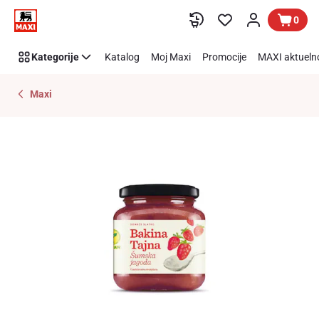
Preskoči link
0
Kategorije
Katalog
Moj Maxi
Promocije
MAXI aktueln
Maxi