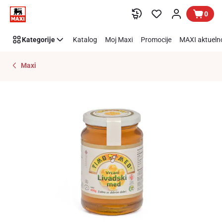
Preskoči link
0
Kategorije
Katalog
Moj Maxi
Promocije
MAXI aktueln
Maxi