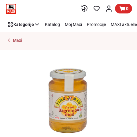
Preskoči link
0
Kategorije
Katalog
Moj Maxi
Promocije
MAXI aktueln
Maxi