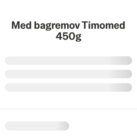
Med bagremov Timomed
450g