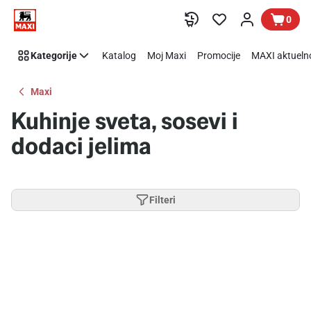
Preskoči link
0
Kategorije
Katalog
Moj Maxi
Promocije
MAXI aktueln
Maxi
Kuhinje sveta, sosevi i
dodaci jelima
Filteri