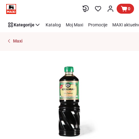
Preskoči link
0
Kategorije
Katalog
Moj Maxi
Promocije
MAXI aktueln
Maxi