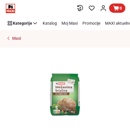
Preskoči link
0
Kategorije
Katalog
Moj Maxi
Promocije
MAXI aktueln
Maxi