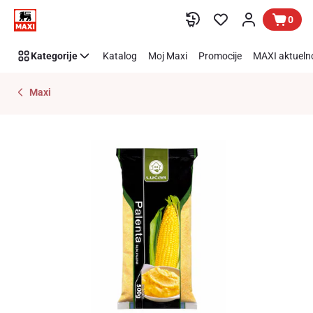
Preskoči link
0
Kategorije
Katalog
Moj Maxi
Promocije
MAXI aktueln
Maxi