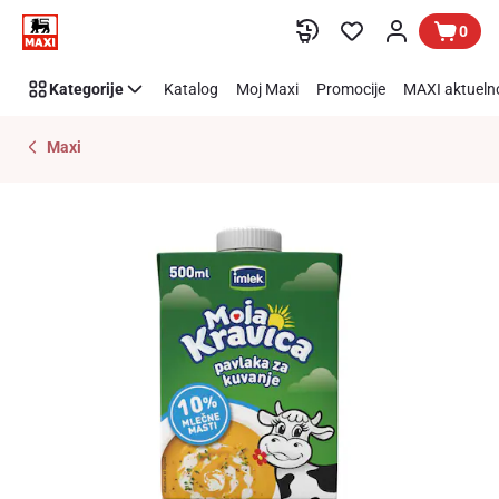
Preskoči link
0
Kategorije
Katalog
Moj Maxi
Promocije
MAXI aktueln
Maxi