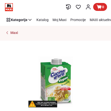
Preskoči link
0
Kategorije
Katalog
Moj Maxi
Promocije
MAXI aktueln
Maxi