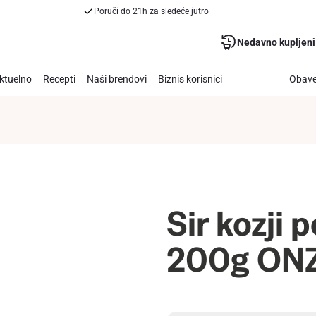
Poruči do 21h za sledeće jutro
Nedavno kupljeni
ktuelno
Recepti
Naši brendovi
Biznis korisnici
Obave
Sir kozji 
200g ON