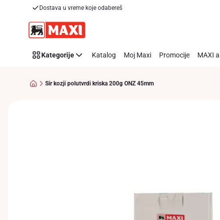
Dostava u vreme koje odabereš
Preskoči link
Kategorije
Katalog
Moj Maxi
Promocije
MAXI a
Sir kozji polutvrdi kriska 200g ONZ 45mm