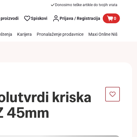
Donosimo teške artikle do tvojih vrata
 proizvodi
Spiskovi
Prijava / Registracija
0
štenja
Karijera
Pronalaženje prodavnice
Maxi Online Niš
polutvrdi kriska
Z 45mm