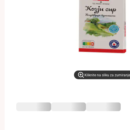
Kliknite na sliku za zumiranj