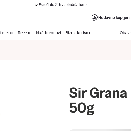
Poruči do 21h za sledeće jutro
Nedavno kupljeni
ktuelno
Recepti
Naši brendovi
Biznis korisnici
Obave
Sir Grana
50g