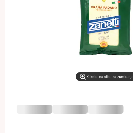
Kliknite na sliku za zumiranj