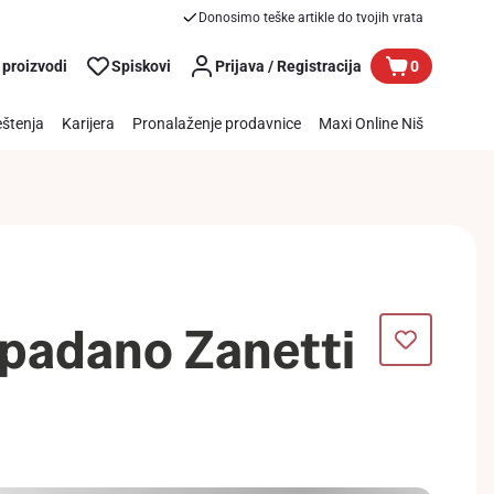
Donosimo teške artikle do tvojih vrata
 proizvodi
Spiskovi
Prijava / Registracija
0
štenja
Karijera
Pronalaženje prodavnice
Maxi Online Niš
 padano Zanetti