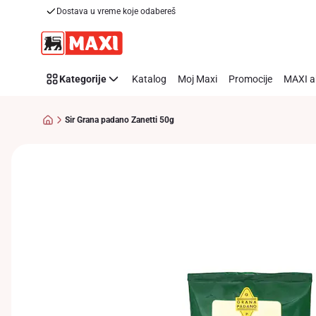
Dostava u vreme koje odabereš
Preskoči link
Kategorije
Katalog
Moj Maxi
Promocije
MAXI a
Sir Grana padano Zanetti 50g