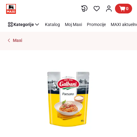
Preskoči link
0
Kategorije
Katalog
Moj Maxi
Promocije
MAXI aktueln
Maxi