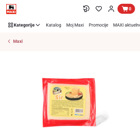
Preskoči link
0
Kategorije
Katalog
Moj Maxi
Promocije
MAXI aktueln
Maxi