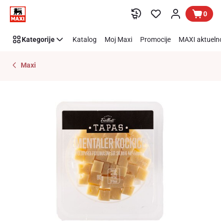
Preskoči link
0
Kategorije
Katalog
Moj Maxi
Promocije
MAXI aktueln
Maxi