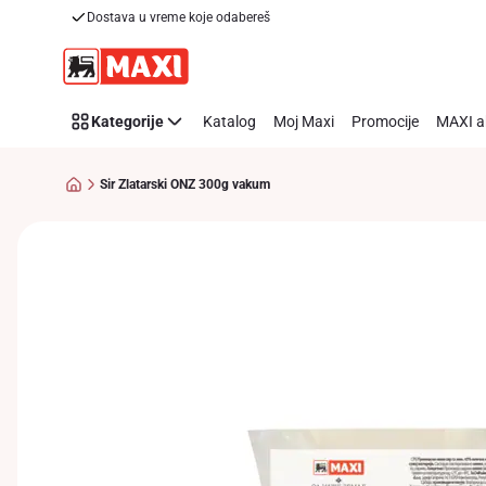
Dostava u vreme koje odabereš
Preskoči link
Kategorije
Katalog
Moj Maxi
Promocije
MAXI a
Sir Zlatarski ONZ 300g vakum