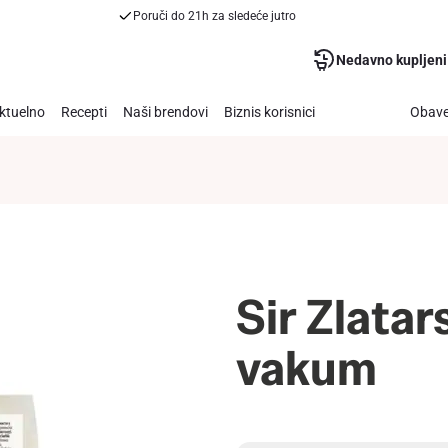
Poruči do 21h za sledeće jutro
Nedavno kupljeni
ktuelno
Recepti
Naši brendovi
Biznis korisnici
Obave
Sir Zlata
vakum