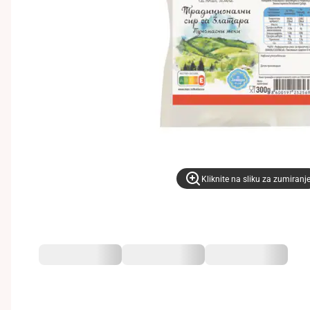
Kliknite na sliku za zumiranj