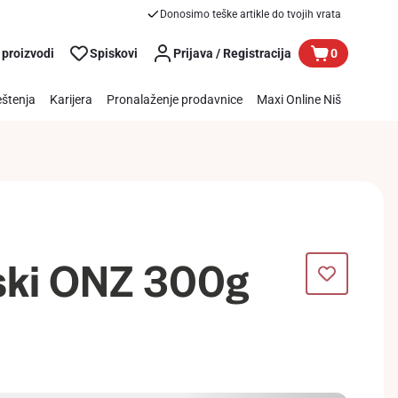
Donosimo teške artikle do tvojih vrata
 proizvodi
Spiskovi
Prijava / Registracija
0
štenja
Karijera
Pronalaženje prodavnice
Maxi Online Niš
rski ONZ 300g