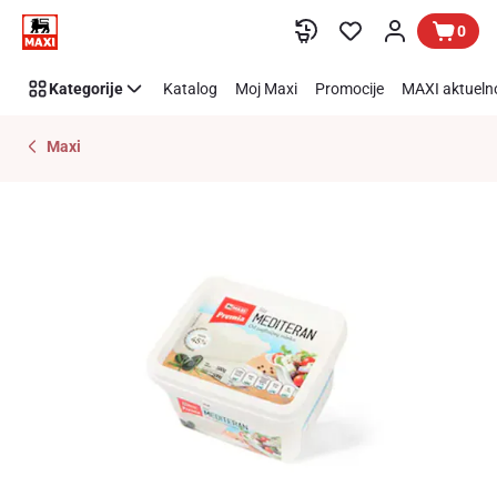
Preskoči link
0
Kategorije
Katalog
Moj Maxi
Promocije
MAXI aktueln
Maxi