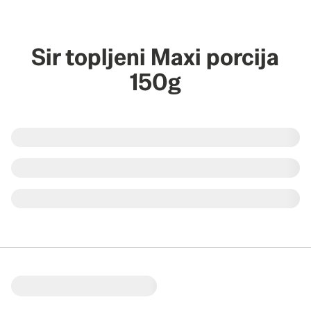
Sir topljeni Maxi porcija
150g