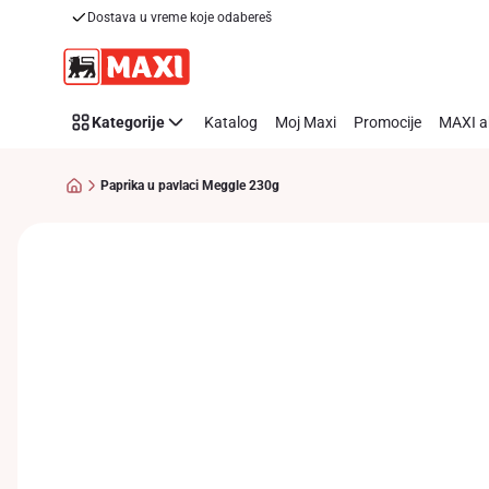
Dostava u vreme koje odabereš
Preskoči link
Kategorije
Katalog
Moj Maxi
Promocije
MAXI a
Paprika u pavlaci Meggle 230g