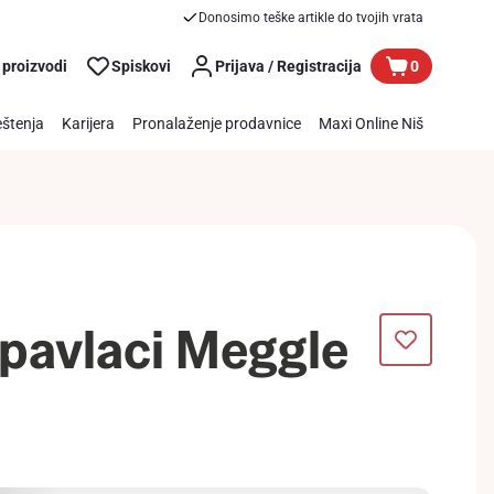
Donosimo teške artikle do tvojih vrata
 proizvodi
Spiskovi
Prijava / Registracija
0
štenja
Karijera
Pronalaženje prodavnice
Maxi Online Niš
 pavlaci Meggle