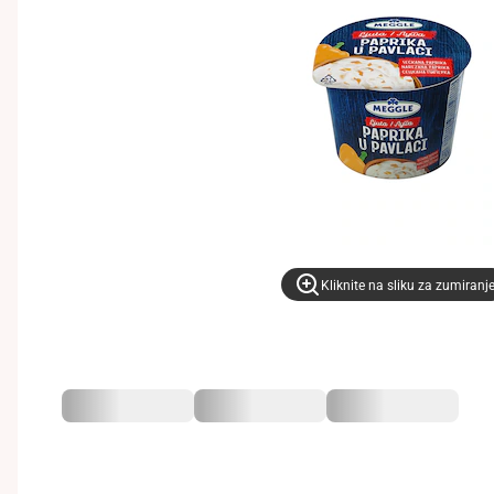
Kliknite na sliku za zumiranj