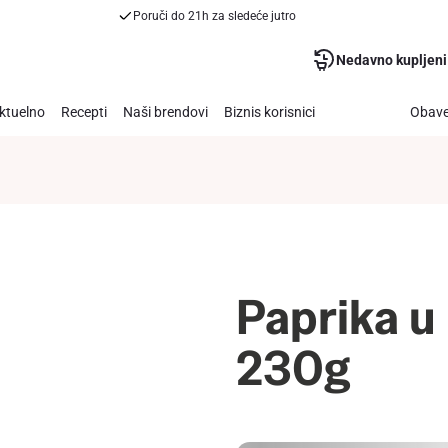
Poruči do 21h za sledeće jutro
Nedavno kupljeni
ktuelno
Recepti
Naši brendovi
Biznis korisnici
Obave
Paprika u
230g