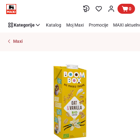
Preskoči link
0
Kategorije
Katalog
Moj Maxi
Promocije
MAXI aktueln
Maxi