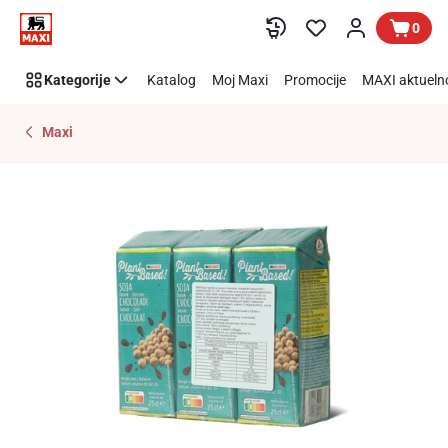
Preskoči link
0
Kategorije
Katalog
Moj Maxi
Promocije
MAXI aktueln
Maxi