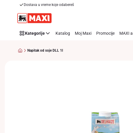
Dostava u vreme koje odabereš
Preskoči link
Kategorije
Katalog
Moj Maxi
Promocije
MAXI a
Napitak od soje DLL 1l