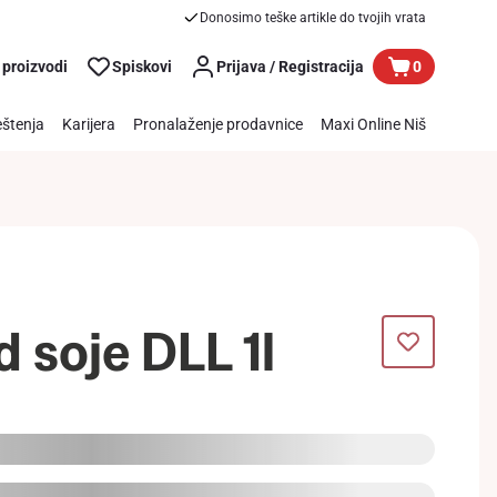
Donosimo teške artikle do tvojih vrata
 proizvodi
Spiskovi
Prijava / Registracija
0
štenja
Karijera
Pronalaženje prodavnice
Maxi Online Niš
 soje DLL 1l