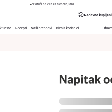
Poruči do 21h za sledeće jutro
Nedavno kupljeni
ktuelno
Recepti
Naši brendovi
Biznis korisnici
Obave
Napitak od