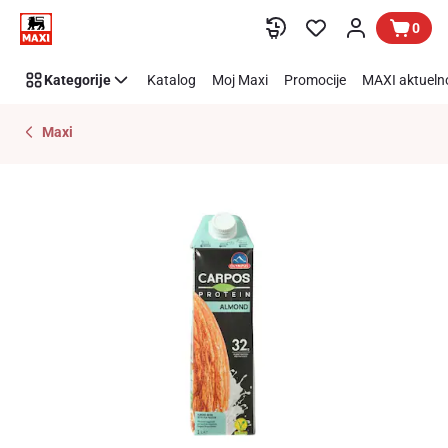
Preskoči link
0
Kategorije
Katalog
Moj Maxi
Promocije
MAXI aktueln
Maxi