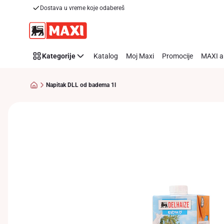
Dostava u vreme koje odabereš
Preskoči link
Kategorije
Katalog
Moj Maxi
Promocije
MAXI a
Napitak DLL od badema 1l