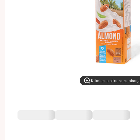
Kliknite na sliku za zumiranj