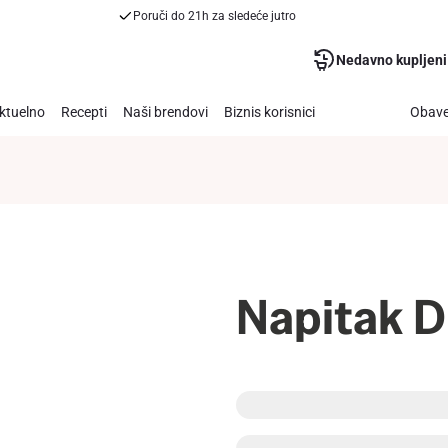
Poruči do 21h za sledeće jutro
Nedavno kupljeni
ktuelno
Recepti
Naši brendovi
Biznis korisnici
Obave
Napitak D