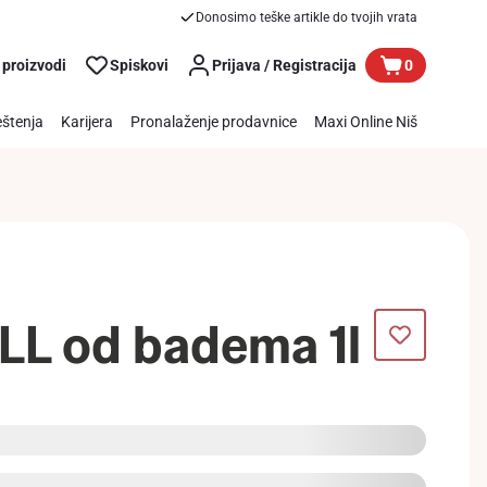
Donosimo teške artikle do tvojih vrata
 proizvodi
Spiskovi
Prijava / Registracija
0
štenja
Karijera
Pronalaženje prodavnice
Maxi Online Niš
LL od badema 1l