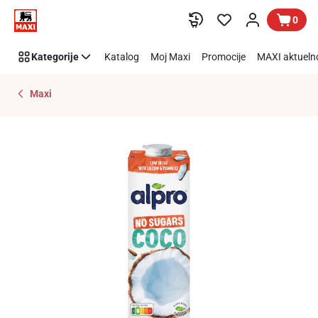
Preskoči link
0
Kategorije
Katalog
Moj Maxi
Promocije
MAXI aktueln
Maxi