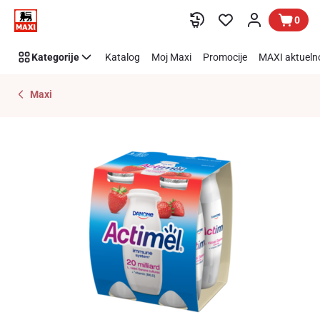
Preskoči link
0
Kategorije
Katalog
Moj Maxi
Promocije
MAXI aktueln
Maxi