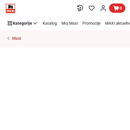
Preskoči link
0
Kategorije
Katalog
Moj Maxi
Promocije
MAXI aktueln
Maxi