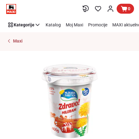
Preskoči link
0
Kategorije
Katalog
Moj Maxi
Promocije
MAXI aktueln
Maxi