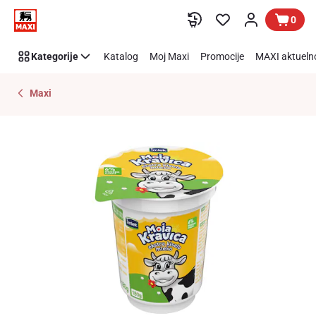
Preskoči link
0
Kategorije
Katalog
Moj Maxi
Promocije
MAXI aktueln
Maxi