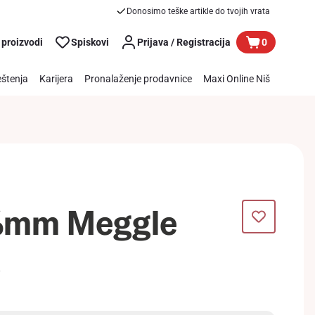
Donosimo teške artikle do tvojih vrata
 proizvodi
Spiskovi
Prijava / Registracija
0
štenja
Karijera
Pronalaženje prodavnice
Maxi Online Niš
8%mm Meggle
g