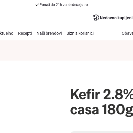
Poruči do 21h za sledeće jutro
Nedavno kupljeni
ktuelno
Recepti
Naši brendovi
Biznis korisnici
Obave
Kefir 2.
casa 180