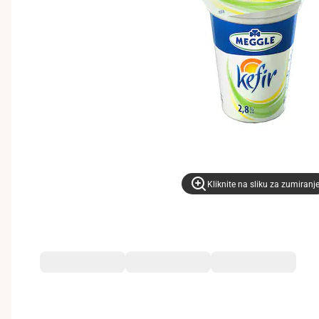
Kliknite na sliku za zumiranj