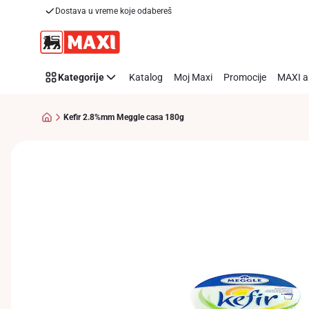
Dostava u vreme koje odabereš
Preskoči link
Kategorije
Katalog
Moj Maxi
Promocije
MAXI a
Kefir 2.8%mm Meggle casa 180g