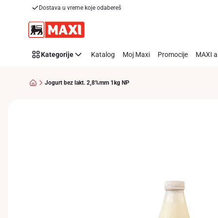
Dostava u vreme koje odabereš
Preskoči link
Kategorije
Katalog
Moj Maxi
Promocije
MAXI a
Jogurt bez lakt. 2,8%mm 1kg NP