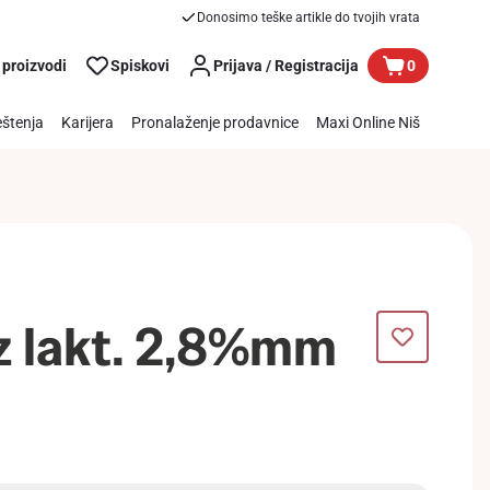
Donosimo teške artikle do tvojih vrata
 proizvodi
Spiskovi
Prijava / Registracija
0
štenja
Karijera
Pronalaženje prodavnice
Maxi Online Niš
z lakt. 2,8%mm