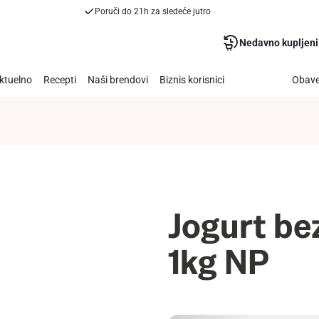
Poruči do 21h za sledeće jutro
Nedavno kupljeni
ktuelno
Recepti
Naši brendovi
Biznis korisnici
Obave
Jogurt be
1kg NP