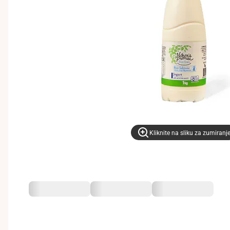
Kliknite na sliku za zumiranj