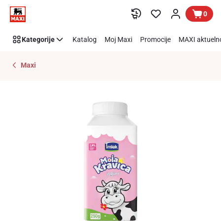
Preskoči link
0
Kategorije
Katalog
Moj Maxi
Promocije
MAXI aktueln
Maxi