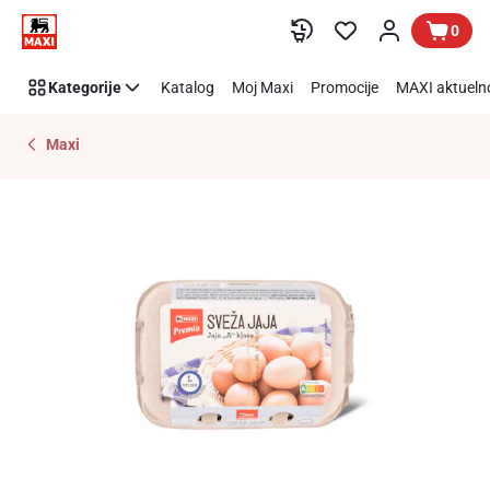
Preskoči link
0
Kategorije
Katalog
Moj Maxi
Promocije
MAXI aktueln
Maxi