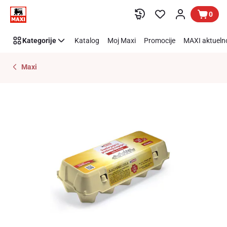
Preskoči link
0
Kategorije
Katalog
Moj Maxi
Promocije
MAXI aktueln
Maxi